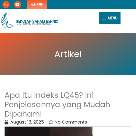
I
Y
Skip
LOGIN
n
o
s
u
to
t
t
content
a
u
MENU
g
b
SEKOLAH SAHAM BENNIX
r
e
Pusat Edukasi Saham Indonesia
a
m
Artikel
Apa Itu Indeks LQ45? Ini
Penjelasannya yang Mudah
Dipahami
August 13, 2025
No Comments