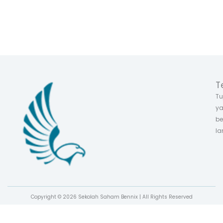
T
Tu
ya
be
la
Copyright © 2026 Sekolah Saham Bennix | All Rights Reserved