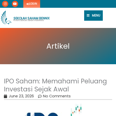
I
Y
Skip
LOGIN
n
o
s
u
to
t
t
content
a
u
MENU
g
b
SEKOLAH SAHAM BENNIX
r
e
Pusat Edukasi Saham Indonesia
a
m
Artikel
IPO Saham: Memahami Peluang
Investasi Sejak Awal
June 23, 2026
No Comments