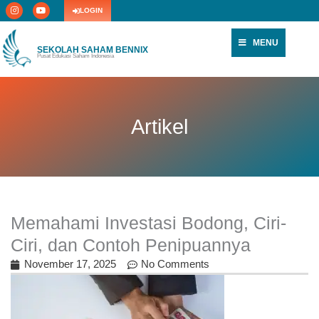
I
Y
Skip
LOGIN
n
o
s
u
to
t
t
content
a
u
MENU
g
b
SEKOLAH SAHAM BENNIX
r
e
Pusat Edukasi Saham Indonesia
a
m
Artikel
Memahami Investasi Bodong, Ciri-
Ciri, dan Contoh Penipuannya
November 17, 2025
No Comments