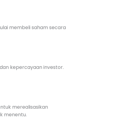
l mulai membeli saham secara
 dan kepercayaan investor.
untuk merealisasikan
dak menentu.