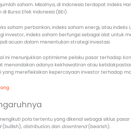
umlah saham. Misalnya, di Indonesia terdapat Indeks 
 Bursa Efek Indonesia (BEI).
ndeks saham perbankan, indeks saham energi, atau indeks L
Bagi investor, indeks saham berfungsi sebagai alat untuk 
di acuan dalam menentukan strategi investasi.
al ini menunjukkan optimisme pelaku pasar terhadap ko
t menandakan adanya kekhawatiran atau ketidakpastian 
 yang merefleksikan kepercayaan investor terhadap ma
jang
engaruhnya
gikuti pola tertentu yang dikenal sebagai siklus pasar 
d
(bullish),
distribution
, dan
downtrend
(bearish).