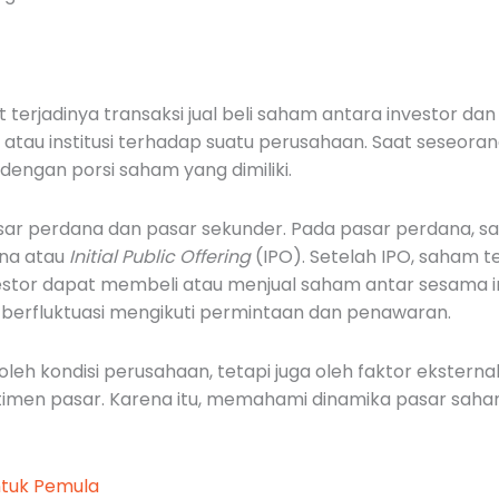
 terjadinya transaksi jual beli saham antara investor d
 atau institusi terhadap suatu perusahaan. Saat seseora
dengan porsi saham yang dimiliki.
pasar perdana dan pasar sekunder. Pada pasar perdana, s
ana atau
Initial Public Offering
(IPO). Setelah IPO, saham t
tor dapat membeli atau menjual saham antar sesama inves
 berfluktuasi mengikuti permintaan dan penawaran.
leh kondisi perusahaan, tetapi juga oleh faktor eksternal
entimen pasar. Karena itu, memahami dinamika pasar sa
ntuk Pemula