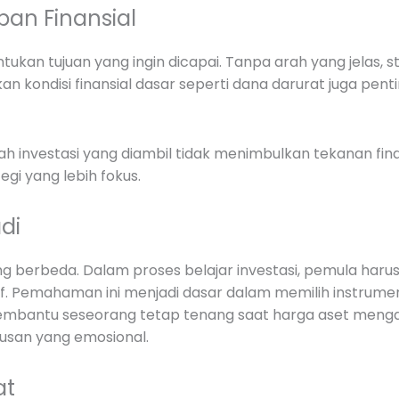
an Finansial
tukan tujuan yang ingin dicapai. Tanpa arah yang jelas, s
kan kondisi finansial dasar seperti dana darurat juga penti
 investasi yang diambil tidak menimbulkan tekanan fina
gi yang lebih fokus.
adi
o yang berbeda. Dalam proses belajar investasi, pemula 
sif. Pemahaman ini menjadi dasar dalam memilih instrum
o membantu seseorang tetap tenang saat harga aset mengala
usan yang emosional.
at