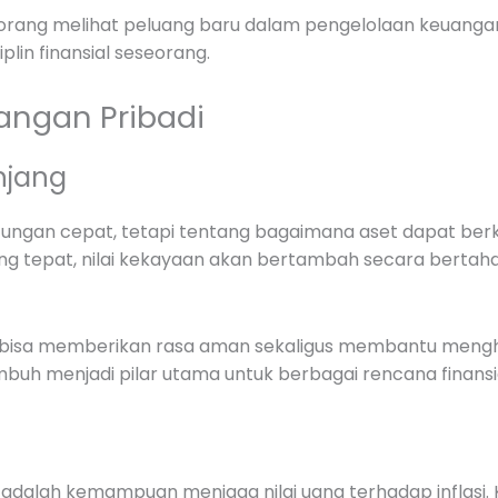
seorang melihat peluang baru dalam pengelolaan keuangan
lin finansial seseorang.
angan Pribadi
njang
untungan cepat, tetapi tentang bagaimana aset dapat ber
 tepat, nilai kekayaan akan bertambah secara bertah
kat bisa memberikan rasa aman sekaligus membantu meng
buh menjadi pilar utama untuk berbagai rencana finansi
kan adalah kemampuan menjaga nilai uang terhadap inflasi