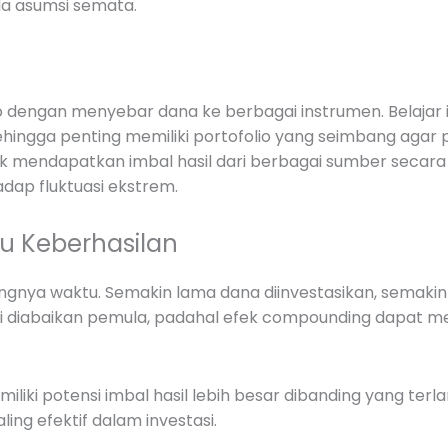
da asumsi semata.
siko dengan menyebar dana ke berbagai instrumen. Belaja
ehingga penting memiliki portofolio yang seimbang agar p
tuk mendapatkan imbal hasil dari berbagai sumber secar
adap fluktuasi ekstrem.
tu Keberhasilan
entingnya waktu. Semakin lama dana diinvestasikan, sema
ali diabaikan pemula, padahal efek compounding dapat me
liki potensi imbal hasil lebih besar dibanding yang ter
ing efektif dalam investasi.