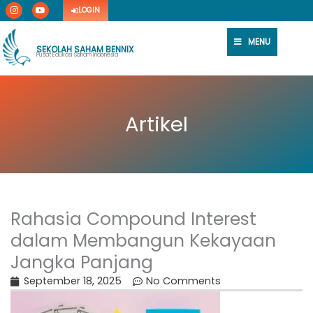
I
Y
Skip
LOGIN
n
o
s
u
to
t
t
content
a
u
MENU
g
b
SEKOLAH SAHAM BENNIX
r
e
Pusat Edukasi Saham Indonesia
a
m
Artikel
Rahasia Compound Interest
dalam Membangun Kekayaan
Jangka Panjang
September 18, 2025
No Comments