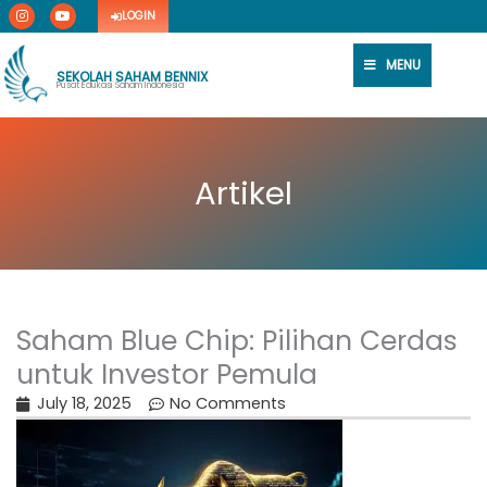
I
Y
Skip
LOGIN
n
o
s
u
to
t
t
content
a
u
MENU
g
b
SEKOLAH SAHAM BENNIX
r
e
Pusat Edukasi Saham Indonesia
a
m
Artikel
Saham Blue Chip: Pilihan Cerdas
untuk Investor Pemula
July 18, 2025
No Comments