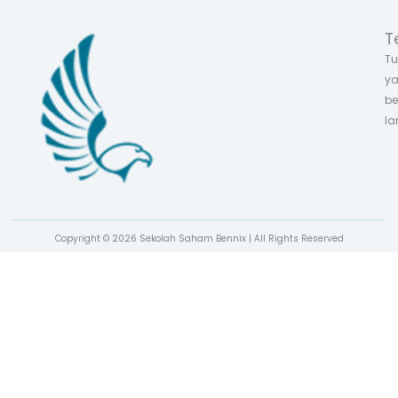
T
Tu
ya
be
la
Copyright © 2026 Sekolah Saham Bennix | All Rights Reserved