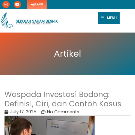
I
Y
Skip
LOGIN
n
o
s
u
to
t
t
content
a
u
MENU
g
b
SEKOLAH SAHAM BENNIX
r
e
Pusat Edukasi Saham Indonesia
a
m
Artikel
Waspada Investasi Bodong:
Definisi, Ciri, dan Contoh Kasus
July 17, 2025
No Comments